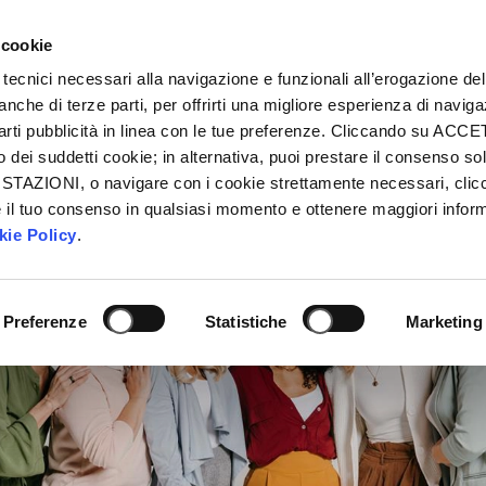
 cookie
ROFESSIONISTI E IMPRESE
BANCA REALE
 tecnici necessari alla navigazione e funzionali all’erogazione del
anche di terze parti, per offrirti una migliore esperienza di navig
viarti pubblicità in linea con le tue preferenze. Cliccando su ACC
ei suddetti cookie; in alternativa, puoi prestare il consenso sol
TAZIONI, o navigare con i cookie strettamente necessari, clicc
il tuo consenso in qualsiasi momento e ottenere maggiori infor
ie Policy
.
Preferenze
Statistiche
Marketing