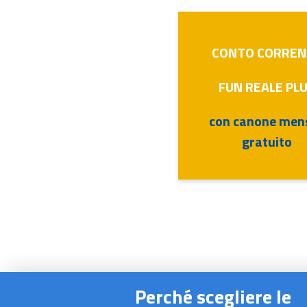
CONTO CORREN
FUN REALE PL
con canone mens
gratuito
Perché scegliere le