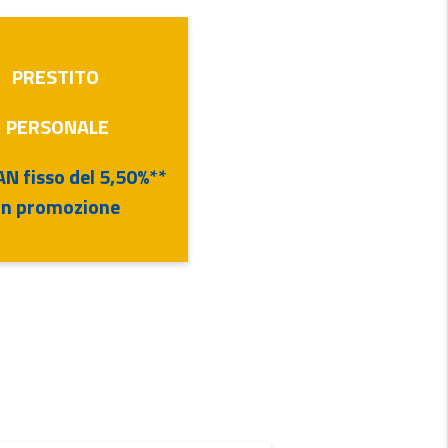
PRESTITO
PERSONALE
AN fisso del 5,50%**
in promozione