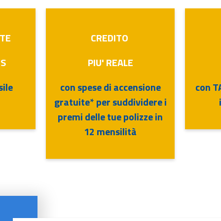
TE
CREDITO
US
PIU' REALE
ile
con spese di accensione
con T
gratuite* per suddividere i
premi delle tue polizze in
12 mensilità