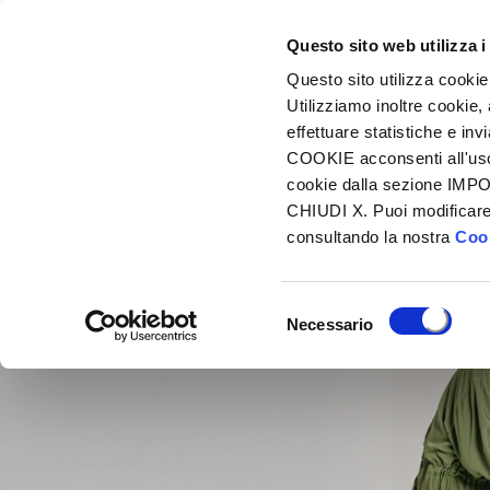
Dove trovarci
FAQ
Contatti
Questo sito web utilizza i
PRIVATI E FAMIGLIE
P
Questo sito utilizza cookie
Utilizziamo inoltre cookie, 
effettuare statistiche e in
Home
Azione Donna
COOKIE acconsenti all'uso d
cookie dalla sezione IMPOS
CHIUDI X. Puoi modificare 
consultando la nostra
Cook
Selezione
Necessario
del
consenso