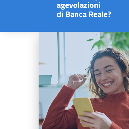
agevolazioni
di
Banca Reale?